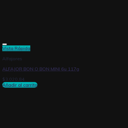
Vista Rápida
Alfajores
ALFAJOR BON O BON MINI 6u 117g
$
3.020,84
Añadir al carrito