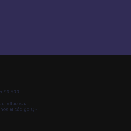
o $6.500.
de influencia
anos el código QR