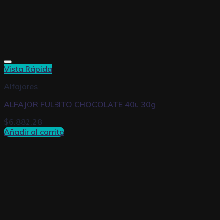
Vista Rápida
Alfajores
ALFAJOR FULBITO CHOCOLATE 40u 30g
$
6.882,28
Añadir al carrito