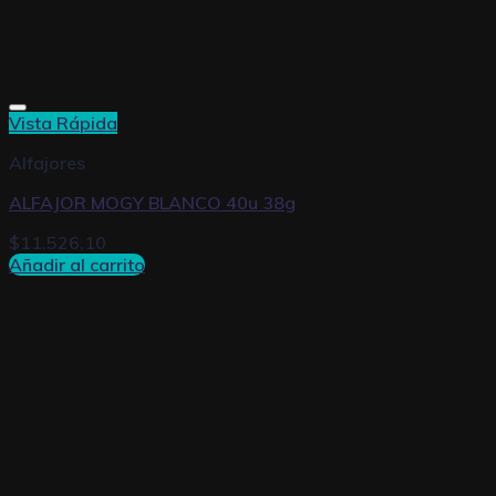
Vista Rápida
Alfajores
ALFAJOR MOGY BLANCO 40u 38g
$
11.526,10
Añadir al carrito