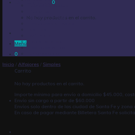
Carrito /
$
0,00
0
Huevos de pascua
Infusiones
Limpieza – Hogar
No hay productos en el carrito.
Productos de Fiestas
Pastillas
Perfumería
Pilas y baterías
Menú
Productos varios
Turrones oblea
0
Inicio
/
Alfajores
/
Simples
Carrito
No hay productos en el carrito.
Importe mínimo para envío a domicilio $45.000, cost
Envío sin cargo a partir de $60.000
Envíos solo dentro de las ciudad de Santa Fe y zona 
En caso de pagar mediante
Billetera Santa Fe
solicit