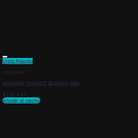
Vista Rápida
Alfajores
ALFAJOR TRISHOT BLANCO 60g
$
1.474,27
Añadir al carrito