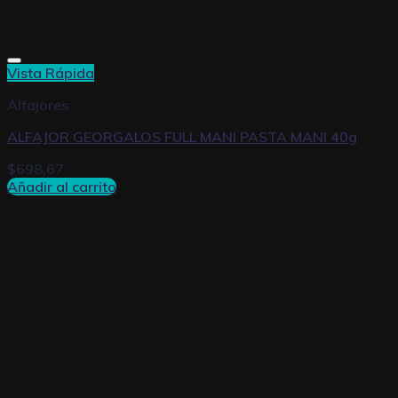
Vista Rápida
Alfajores
ALFAJOR GEORGALOS FULL MANI PASTA MANI 40g
$
698,67
Añadir al carrito