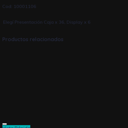
Cod: 10001106
Elegí Presentación
Caja x 36, Display x 6
Productos relacionados