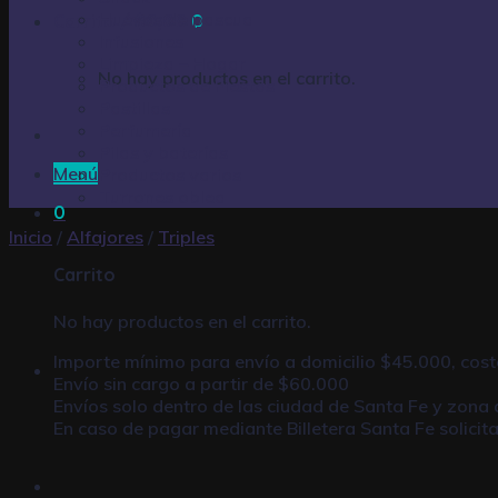
Huevos de pascua
Carrito /
$
0,00
0
Infusiones
Limpieza – Hogar
No hay productos en el carrito.
Productos de Fiestas
Pastillas
Perfumería
Pilas y baterías
Menú
Productos varios
Turrones oblea
0
Inicio
/
Alfajores
/
Triples
Carrito
No hay productos en el carrito.
Importe mínimo para envío a domicilio $45.000, cost
Envío sin cargo a partir de $60.000
Envíos solo dentro de las ciudad de Santa Fe y zona 
En caso de pagar mediante
Billetera Santa Fe
solicit