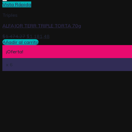
Vista Rápida
Triples
ALFAJOR TERR TRIPLE TORTA 70g
$
1.474,27
$
1.181,48
Añadir al carrito
¡Oferta!
x 6