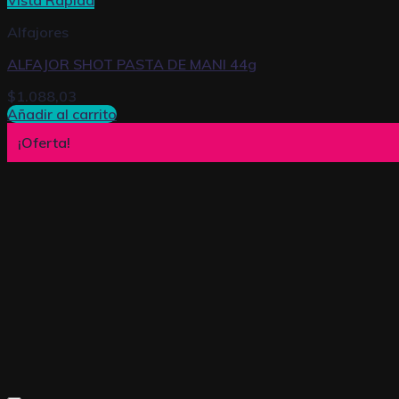
Vista Rápida
Alfajores
ALFAJOR SHOT PASTA DE MANI 44g
$
1.088,03
Añadir al carrito
¡Oferta!