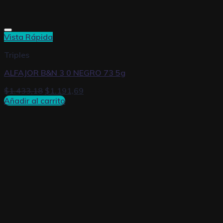
Vista Rápida
Triples
ALFAJOR B&N 3 0 NEGRO 73 5g
$
1.433,18
$
1.191,69
Añadir al carrito