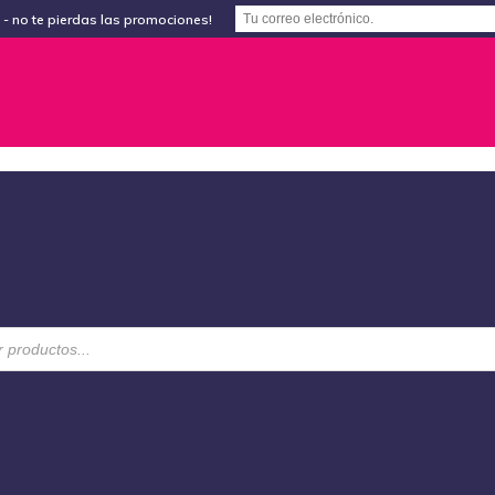
e - no te pierdas las promociones!
eda
tos