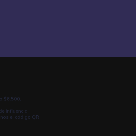
o $6.500.
de influencia
anos el código QR