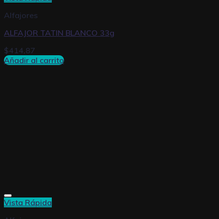
Alfajores
ALFAJOR TATIN BLANCO 33g
$
414,87
Añadir al carrito
Vista Rápida