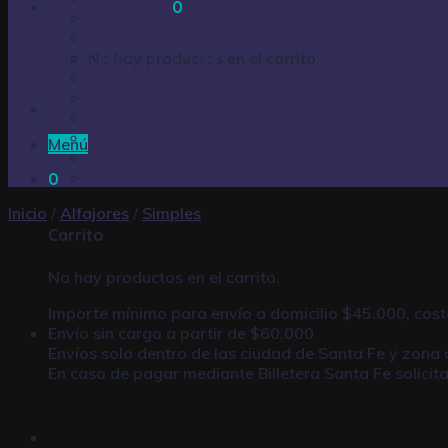
Carrito /
$
0,00
0
Huevos de pascua
Infusiones
Limpieza – Hogar
No hay productos en el carrito.
Productos de Fiestas
Pastillas
Perfumería
Pilas y baterías
Menú
Productos varios
Turrones oblea
0
Inicio
/
Alfajores
/
Simples
Carrito
No hay productos en el carrito.
Importe mínimo para envío a domicilio $45.000, cost
Envío sin cargo a partir de $60.000
Envíos solo dentro de las ciudad de Santa Fe y zona 
En caso de pagar mediante
Billetera Santa Fe
solicit