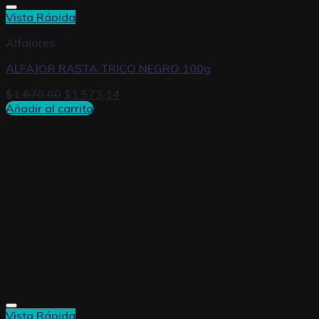
Vista Rápida
Alfajores
ALFAJOR RASTA TRICO NEGRO 100g
$
1.670,00
$
1.573,14
Añadir al carrito
Vista Rápida