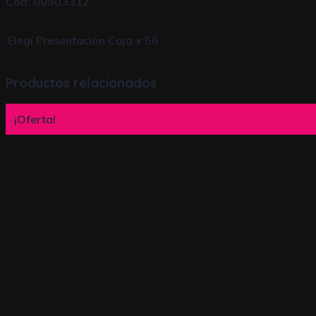
Cod: 00903312
Elegí Presentación
Caja x 56
Productos relacionados
¡Oferta!