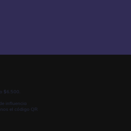
o $6.500.
de influencia
anos el código QR