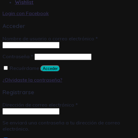
Wishlist
Login con
Facebook
Acceder
Nombre de usuario o correo electrónico
*
Contraseña
*
Recuérdame
Acceder
¿Olvidaste la contraseña?
Registrarse
Dirección de correo electrónico
*
Se enviará una contraseña a tu dirección de correo
electrónico.