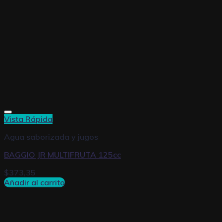
Vista Rápida
Agua saborizada y jugos
BAGGIO JR MULTIFRUTA 125cc
$
373,35
Añadir al carrito