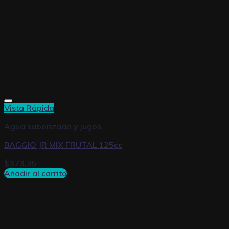
Vista Rápida
Agua saborizada y jugos
BAGGIO JR MIX FRUTAL 125cc
$
373,35
Añadir al carrito