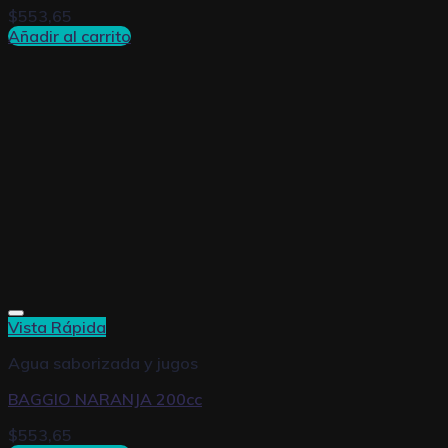
$
553,65
Añadir al carrito
Vista Rápida
Agua saborizada y jugos
BAGGIO NARANJA 200cc
$
553,65