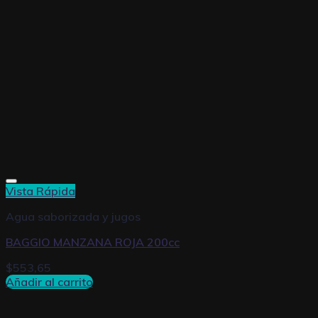
Vista Rápida
Agua saborizada y jugos
BAGGIO MANZANA ROJA 200cc
$
553,65
Añadir al carrito