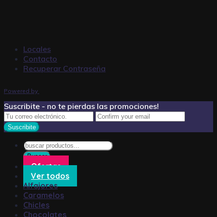
Locales
Contacto
Recuperar Contraseña
Powered by
Suscribite - no te pierdas las promociones!
Búsqueda
de
Buscar
productos
Ofertas
Ver todos
Alfajores
Caramelos
Chicles
Chocolates