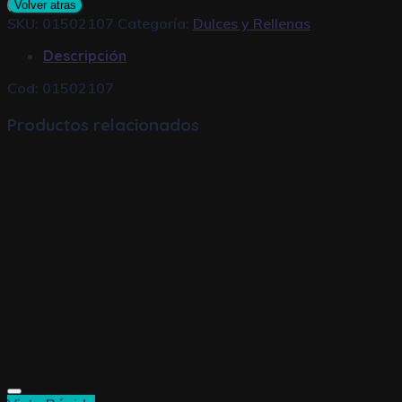
Volver atras
cantidad
SKU:
01502107
Categoría:
Dulces y Rellenas
Descripción
Cod: 01502107
Productos relacionados