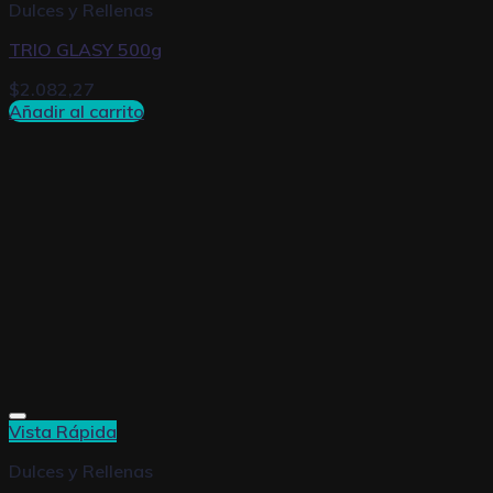
Dulces y Rellenas
TRIO GLASY 500g
$
2.082,27
Añadir al carrito
Vista Rápida
Dulces y Rellenas