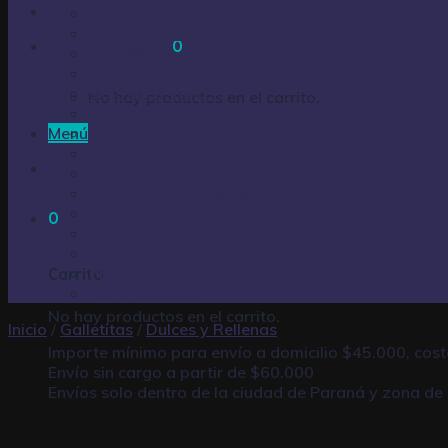
Cereales y barritas
Comestibles Varios
Carrito /
$
0,00
0
Cotillón
Garrapiñadas
Golosinas Varias
No hay productos en el carrito.
Snack
Menú
Huevos de pascua
Infusiones
Limpieza – Hogar
Productos de Fiestas
Pastillas
0
Perfumería
Pilas y baterías
Productos varios
Carrito
Turrones oblea
No hay productos en el carrito.
Inicio
/
Galletitas
/
Dulces y Rellenas
Importe mínimo para envío a domicilio $45.000, cos
Envío sin cargo a partir de $60.000
Envíos solo dentro de la ciudad de Paraná y zona de 