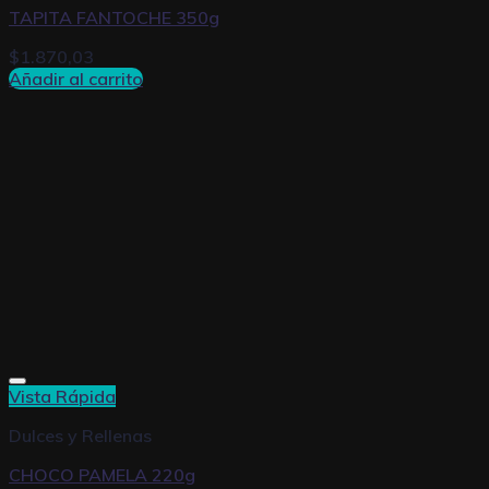
TAPITA FANTOCHE 350g
$
1.870,03
Añadir al carrito
Vista Rápida
Dulces y Rellenas
CHOCO PAMELA 220g