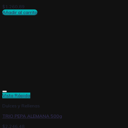
$
1.260,89
Añadir al carrito
Vista Rápida
Dulces y Rellenas
TRIO PEPA ALEMANA 500g
$
2.246,48