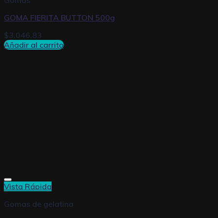
Gomas
GOMA FIERITA BUTTON 500g
$
3.046,83
Añadir al carrito
Vista Rápida
Gomas de gelatina