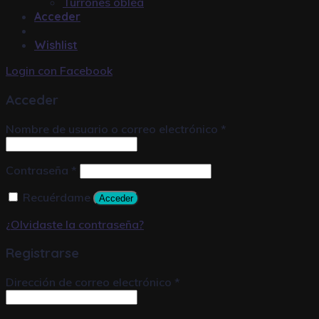
Turrones oblea
Acceder
Wishlist
Login con
Facebook
Acceder
Nombre de usuario o correo electrónico
*
Contraseña
*
Recuérdame
Acceder
¿Olvidaste la contraseña?
Registrarse
Dirección de correo electrónico
*