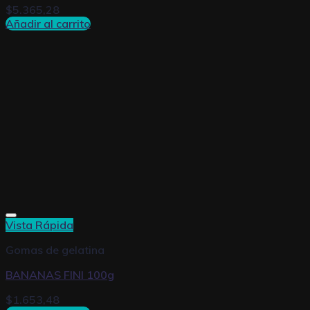
$
5.365,28
Añadir al carrito
Vista Rápida
Gomas de gelatina
BANANAS FINI 100g
$
1.653,48