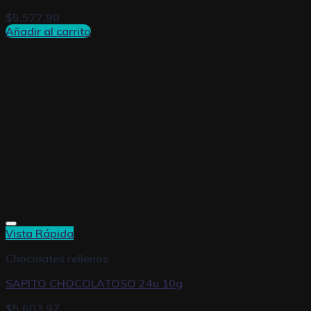
$
5.577,90
Añadir al carrito
Vista Rápida
Chocolates rellenos
SAPITO CHOCOLATOSO 24u 10g
$
5.603,97