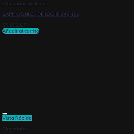
Chocolates rellenos
SAPITO DULCE DE LECHE 24u 10g
$
5.603,97
Añadir al carrito
Vista Rápida
Chocolates