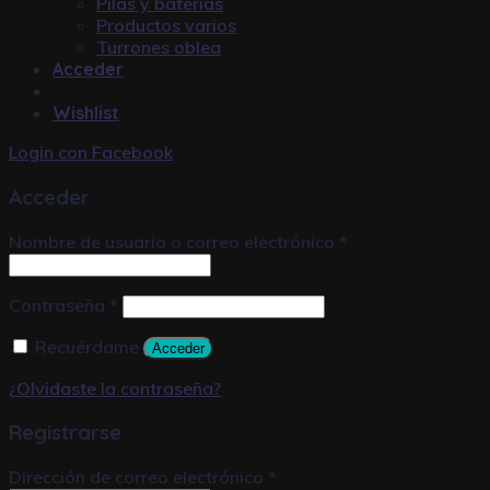
Pilas y baterías
Productos varios
Turrones oblea
Acceder
Wishlist
Login con
Facebook
Acceder
Nombre de usuario o correo electrónico
*
Contraseña
*
Recuérdame
Acceder
¿Olvidaste la contraseña?
Registrarse
Dirección de correo electrónico
*