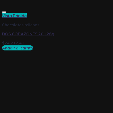
Vista Rápida
Chocolates rellenos
DOS CORAZONES 20u 26g
$
24.212,41
Añadir al carrito