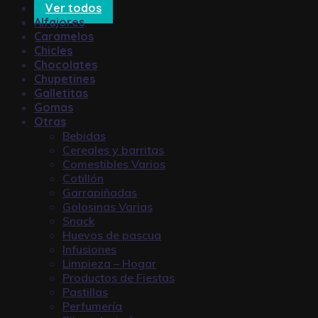
Ver todos
Alfajores
Caramelos
Chicles
Chocolates
Chupetines
Galletitas
Gomas
Otras
Bebidas
Cereales y barritas
Comestibles Varios
Cotillón
Garrapiñadas
Golosinas Varias
Snack
Huevos de pascua
Infusiones
Limpieza – Hogar
Productos de Fiestas
Pastillas
Perfumería