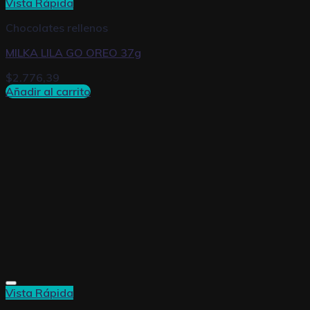
Vista Rápida
Chocolates rellenos
MILKA LILA GO OREO 37g
$
2.776,39
Añadir al carrito
Vista Rápida