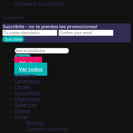
Recuperar Contraseña
Powered by
Suscribite - no te pierdas las promociones!
Búsqueda
de
Buscar
productos
Ofertas
Ver todos
Alfajores
Caramelos
Chicles
Chocolates
Chupetines
Galletitas
Gomas
Otras
Bebidas
Cereales y barritas