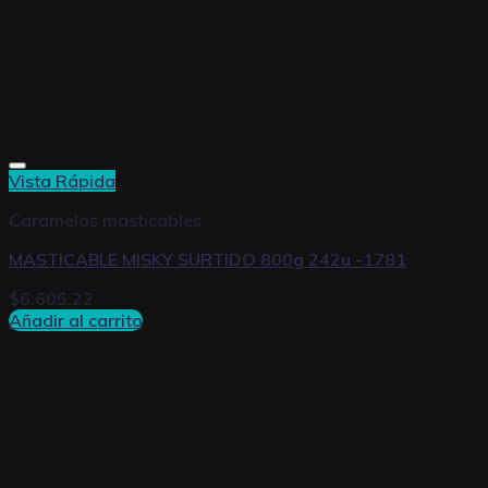
Vista Rápida
Caramelos masticables
MASTICABLE MISKY SURTIDO 800g 242u -1781
$
6.605,22
Añadir al carrito