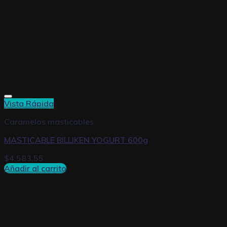
Vista Rápida
Caramelos masticables
MASTICABLE BILLIKEN YOGURT 600g
$
4.583,55
Añadir al carrito