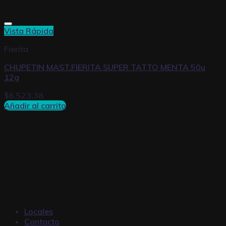
Vista Rápida
Fierita
CHUPETIN MAST.FIERITA SUPER TATTO MENTA 50u
12g
$
6.523,38
Añadir al carrito
Locales
Contacto