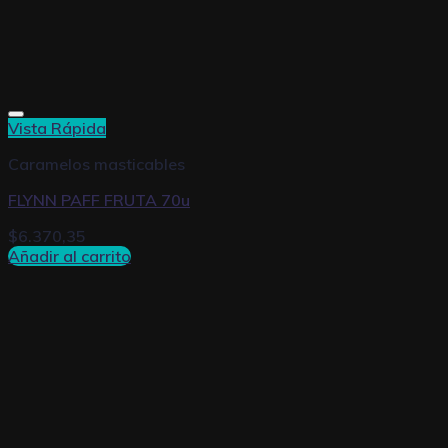
Vista Rápida
Caramelos masticables
FLYNN PAFF FRUTA 70u
$
6.370,35
Añadir al carrito