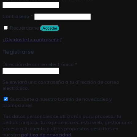
Contraseña
*
Recuérdame
Acceder
¿Olvidaste la contraseña?
Registrarse
Dirección de correo electrónico
*
Se enviará una contraseña a tu dirección de correo
electrónico.
Suscríbete a nuestro boletín de novedades y
promociones
Tus datos personales se utilizarán para procesar tu
pedido, mejorar tu experiencia en esta web, gestionar el
acceso a tu cuenta y otros propósitos descritos en
nuestra
política de privacidad
.