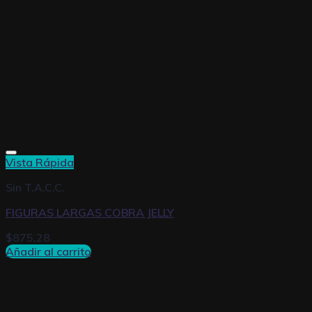
Vista Rápida
Sin T.A.C.C.
FIGURAS LARGAS COBRA JELLY
$
875,28
Añadir al carrito