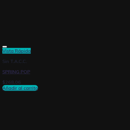
Vista Rápida
Sin T.A.C.C.
SPRING POP
$
268,06
Añadir al carrito