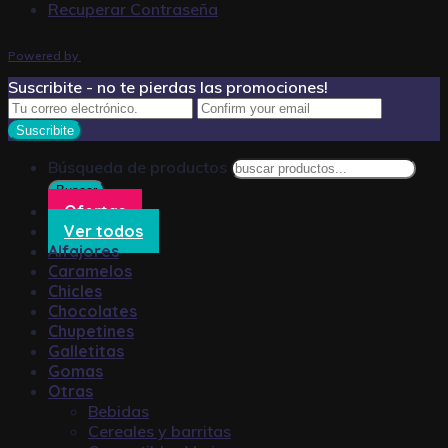
Recuperar Contraseña
Powered by
Suscribite - no te pierdas las promociones!
Búsqueda de productos
Buscar
Ofertas
Ver todos
Alfajores
Caramelos
Chicles
Chocolates
Chupetines
Galletitas
Gomas
Otras
Bebidas
Cereales y barritas