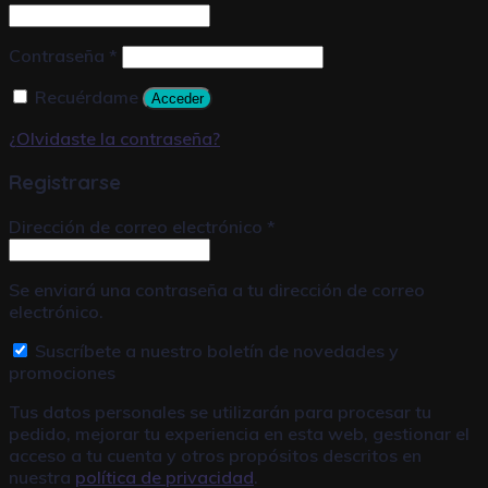
Contraseña
*
Recuérdame
Acceder
¿Olvidaste la contraseña?
Registrarse
Dirección de correo electrónico
*
Se enviará una contraseña a tu dirección de correo
electrónico.
Suscríbete a nuestro boletín de novedades y
promociones
Tus datos personales se utilizarán para procesar tu
pedido, mejorar tu experiencia en esta web, gestionar el
acceso a tu cuenta y otros propósitos descritos en
nuestra
política de privacidad
.