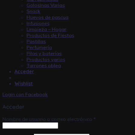
Golosinas Varias
Snack
Huevos de pascua
Infusiones
Limpieza – Hogar
Productos de Fiestas
Pastillas
Perfumería
Pilas y baterías
Productos varios
Turrones oblea
Acceder
Wishlist
Login con
Facebook
Acceder
Nombre de usuario o correo electrónico
*