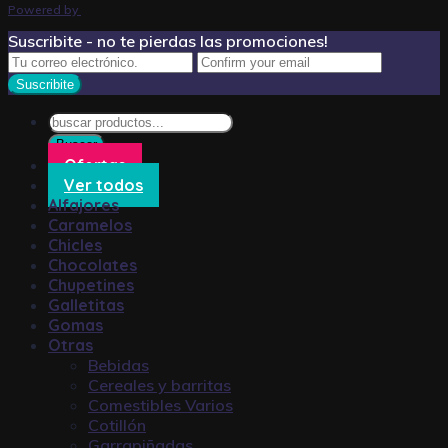
Powered by
Suscribite - no te pierdas las promociones!
Búsqueda
de
Buscar
productos
Ofertas
Ver todos
Alfajores
Caramelos
Chicles
Chocolates
Chupetines
Galletitas
Gomas
Otras
Bebidas
Cereales y barritas
Comestibles Varios
Cotillón
Garrapiñadas