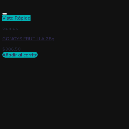
Vista Rápida
Gomas
GONGYS FRUTILLA 28g
$
386,50
Añadir al carrito