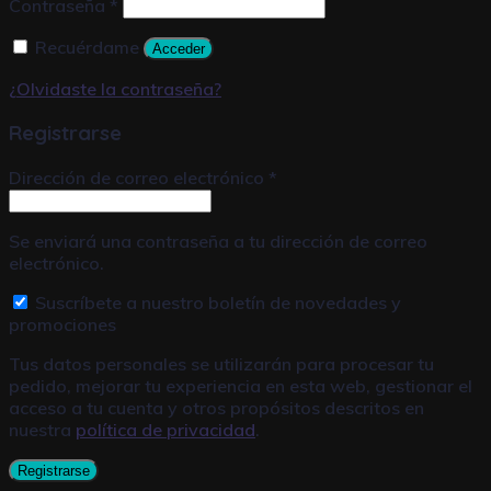
Contraseña
*
Recuérdame
Acceder
¿Olvidaste la contraseña?
Registrarse
Dirección de correo electrónico
*
Se enviará una contraseña a tu dirección de correo
electrónico.
Suscríbete a nuestro boletín de novedades y
promociones
Tus datos personales se utilizarán para procesar tu
pedido, mejorar tu experiencia en esta web, gestionar el
acceso a tu cuenta y otros propósitos descritos en
nuestra
política de privacidad
.
Registrarse