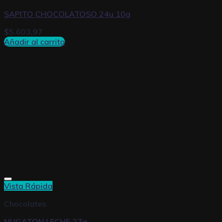
SAPITO CHOCOLATOSO 24u 10g
$
5.603,97
Añadir al carrito
Vista Rápida
Chocolates
NUGATON LECHE 27g