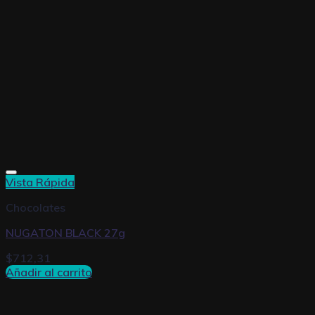
Vista Rápida
Chocolates
NUGATON BLACK 27g
$
712,31
Añadir al carrito