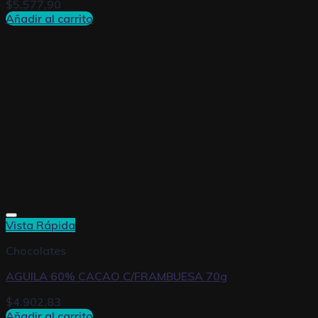
$
5.577,90
Añadir al carrito
Vista Rápida
Chocolates
AGUILA 60% CACAO C/FRAMBUESA 70g
$
4.902,83
Añadir al carrito