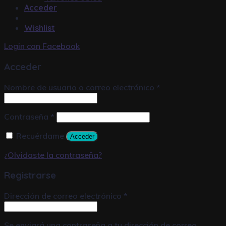
Acceder
Wishlist
Login con
Facebook
Acceder
Nombre de usuario o correo electrónico
*
Contraseña
*
Recuérdame
Acceder
¿Olvidaste la contraseña?
Registrarse
Dirección de correo electrónico
*
Se enviará una contraseña a tu dirección de correo