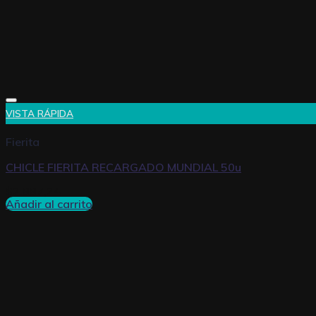
VISTA RÁPIDA
Fierita
CHICLE FIERITA RECARGADO MUNDIAL 50u
$
2.997,24
Añadir al carrito