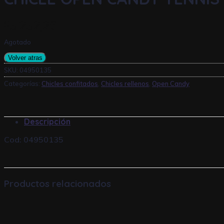
$
5.252,26
Agotado
Volver atras
SKU:
04950135
Categorías:
Chicles confitados
,
Chicles rellenos
,
Open Candy
Descripción
Cod: 04950135
Productos relacionados