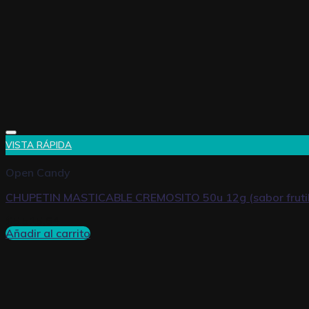
VISTA RÁPIDA
Open Candy
CHUPETIN MASTICABLE CREMOSITO 50u 12g (sabor frutil
$
5.515,64
Añadir al carrito