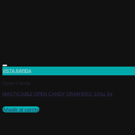
VISTA RÁPIDA
Open Candy
MASTICABLE OPEN CANDY GRANJERO 100u 3g
$
2.681,66
Añadir al carrito