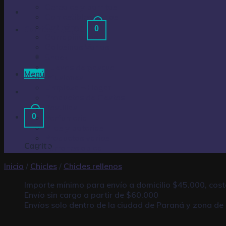
Cereales y barritas
Comestibles Varios
Cotillón
Carrito /
$
0,00
0
Garrapiñadas
Golosinas Varias
Snack
Huevos de pascua
Menú
Infusiones
Limpieza – Hogar
Productos de Fiestas
Pastillas
0
Perfumería
Pilas y baterías
Productos varios
Carrito
Turrones oblea
Inicio
/
Chicles
/
Chicles rellenos
Importe mínimo para envío a domicilio $45.000, cos
Envío sin cargo a partir de $60.000
Envíos solo dentro de la ciudad de Paraná y zona de 