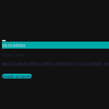
VISTA RÁPIDA
Open Candy
MASTICABLE OPEN CANDY CREMOSITO FTAS CHANT 30
$
2.681,66
Añadir al carrito