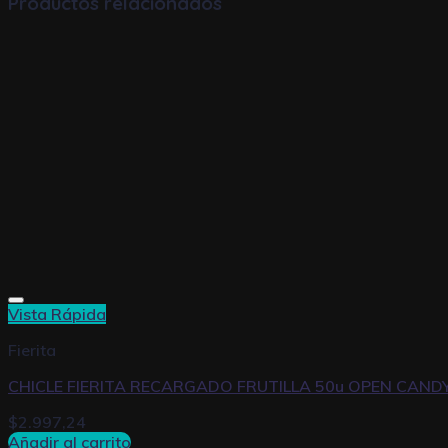
Productos relacionados
Vista Rápida
Fierita
CHICLE FIERITA RECARGADO FRUTILLA 50u OPEN CAND
$
2.997,24
Añadir al carrito