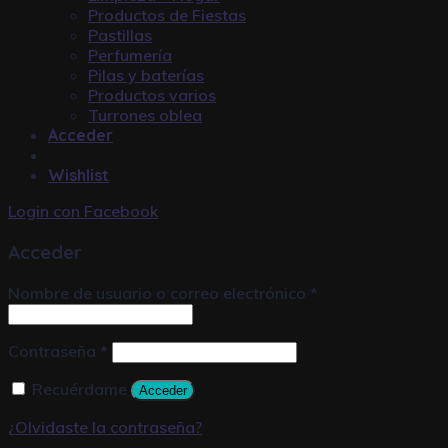
Productos de Fiestas
Pastillas
Perfumería
Pilas y baterías
Productos varios
Turrones oblea
Acceder
Wishlist
Login con
Facebook
Acceder
Nombre de usuario o correo electrónico
*
Contraseña
*
Recuérdame
Acceder
¿Olvidaste la contraseña?