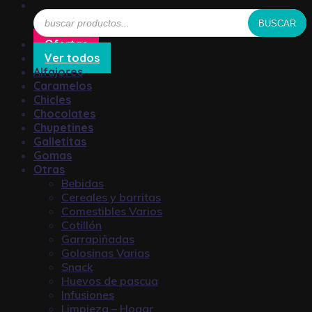
Búsqueda
BUSCAR
de
productos
Ofertas
Ver todos
Alfajores
Caramelos
Chicles
Chocolates
Chupetines
Galletitas
Gomas
Otras
Bebidas
Cereales y barritas
Comestibles Varios
Cotillón
Garrapiñadas
Golosinas Varias
Snack
Huevos de pascua
Infusiones
Limpieza – Hogar