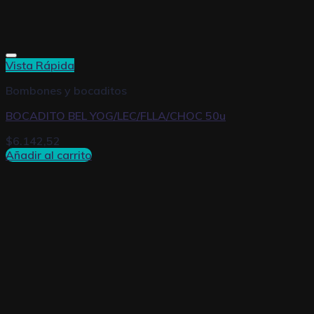
Vista Rápida
Bombones y bocaditos
BOCADITO BEL YOG/LEC/FLLA/CHOC 50u
$
6.142,52
Añadir al carrito