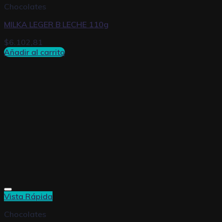
Chocolates
MILKA LEGER B LECHE 110g
$
6.102,81
Añadir al carrito
Vista Rápida
Chocolates