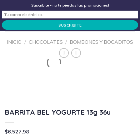
Skip
Locales
Contacto
Recuperar Contraseña
Suscribite - no te pierdas las promociones!
to
content
0
INICIO
/
CHOCOLATES
/
BOMBONES Y BOCADITOS
BARRITA BEL YOGURTE 13g 36u
$
6.527,98