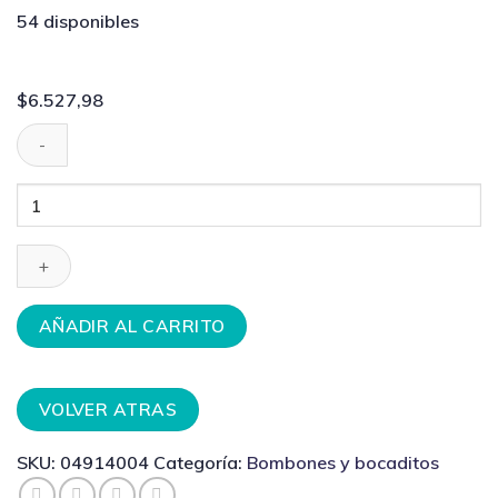
54 disponibles
$
6.527,98
BARRITA
BEL
YOGURTE
13g
36u
cantidad
AÑADIR AL CARRITO
VOLVER ATRAS
SKU:
04914004
Categoría:
Bombones y bocaditos