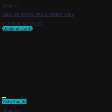
Alfajores
ALFAJOR RASTA TRICO NEGRO 100g
$
1.670,00
$
1.572,73
Añadir al carrito
Vista Rápida
Alfajores