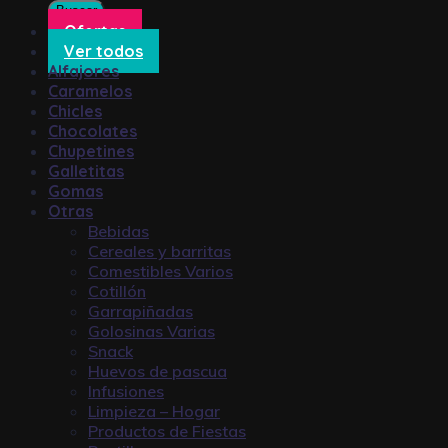
Buscar
Ofertas
Ver todos
Alfajores
Caramelos
Chicles
Chocolates
Chupetines
Galletitas
Gomas
Otras
Bebidas
Cereales y barritas
Comestibles Varios
Cotillón
Garrapiñadas
Golosinas Varias
Snack
Huevos de pascua
Infusiones
Limpieza – Hogar
Productos de Fiestas