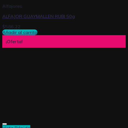
Alfajores
ALFAJOR GUAYMALLEN RUBI 50g
$
586,22
Añadir al carrito
¡Oferta!