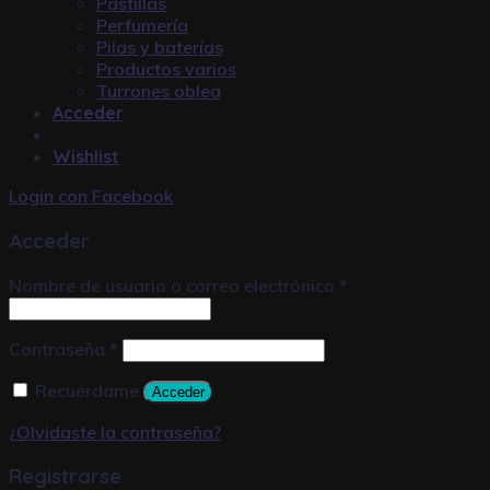
Pastillas
Perfumería
Pilas y baterías
Productos varios
Turrones oblea
Acceder
Wishlist
Login con
Facebook
Acceder
Nombre de usuario o correo electrónico
*
Contraseña
*
Recuérdame
Acceder
¿Olvidaste la contraseña?
Registrarse