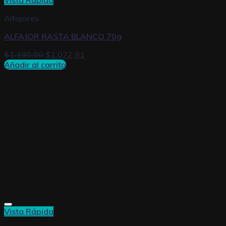
Vista Rápida
Alfajores
ALFAJOR RASTA BLANCO 70g
$
1.190,00
$
1.072,91
Añadir al carrito
Vista Rápida