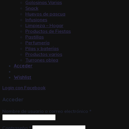
Golosinas Varias
Snack
Huevos de pascua
Infusiones
Limpieza – Hogar
Productos de Fiestas
Pastillas
Perfumería
Pilas y baterías
Productos varios
Turrones oblea
Acceder
Wishlist
Login con
Facebook
Acceder
Nombre de usuario o correo electrónico
*
Contraseña
*