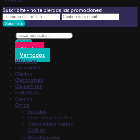
Powered by
Suscribite - no te pierdas las promociones!
Búsqueda
de
Buscar
productos
Ofertas
Ver todos
Alfajores
Caramelos
Chicles
Chocolates
Chupetines
Galletitas
Gomas
Otras
Bebidas
Cereales y barritas
Comestibles Varios
Cotillón
Garrapiñadas