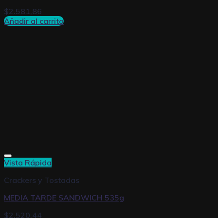
$
2.581,86
Añadir al carrito
Vista Rápida
Crackers y Tostadas
MEDIA TARDE SANDWICH 535g
$
2.520,44