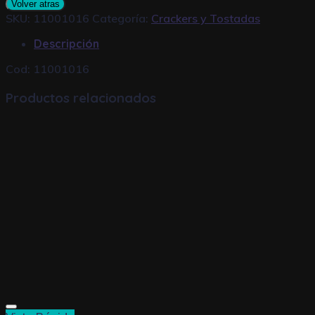
Volver atras
AGRIDULCE
SKU:
11001016
Categoría:
Crackers y Tostadas
200g
cantidad
Descripción
Cod: 11001016
Productos relacionados