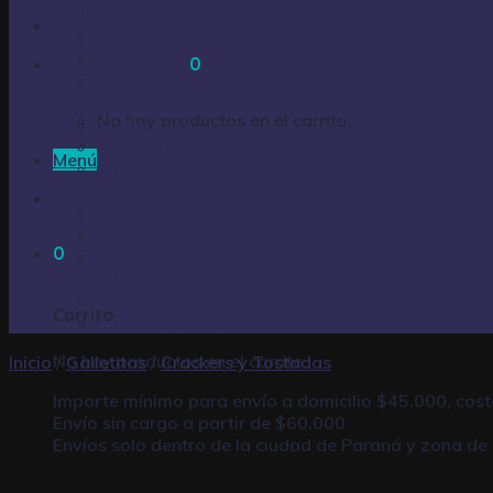
Cereales y barritas
Comestibles Varios
Cotillón
Carrito /
$
0,00
0
Garrapiñadas
Golosinas Varias
No hay productos en el carrito.
Snack
Huevos de pascua
Menú
Infusiones
Limpieza – Hogar
Productos de Fiestas
Pastillas
0
Perfumería
Pilas y baterías
Productos varios
Carrito
Turrones oblea
No hay productos en el carrito.
Inicio
/
Galletitas
/
Crackers y Tostadas
Importe mínimo para envío a domicilio $45.000, cos
Envío sin cargo a partir de $60.000
Envíos solo dentro de la ciudad de Paraná y zona de 