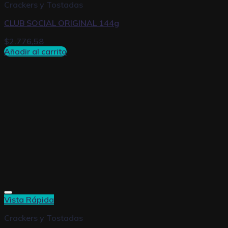
Crackers y Tostadas
CLUB SOCIAL ORIGINAL 144g
$
2.776,58
Añadir al carrito
Vista Rápida
Crackers y Tostadas